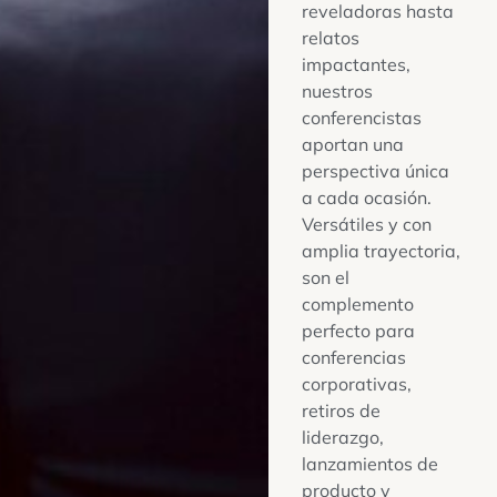
reveladoras hasta
relatos
impactantes,
nuestros
conferencistas
aportan una
perspectiva única
a cada ocasión.
Versátiles y con
amplia trayectoria,
son el
complemento
perfecto para
conferencias
corporativas,
retiros de
liderazgo,
lanzamientos de
producto y