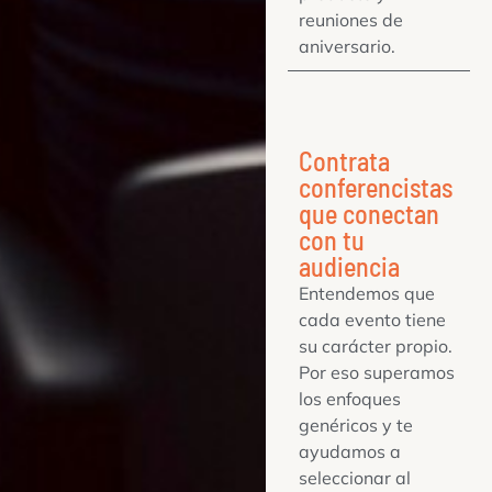
reuniones de
aniversario.
Contrata
conferencistas
que conectan
con tu
audiencia
Entendemos que
cada evento tiene
su carácter propio.
Por eso superamos
los enfoques
genéricos y te
ayudamos a
seleccionar al