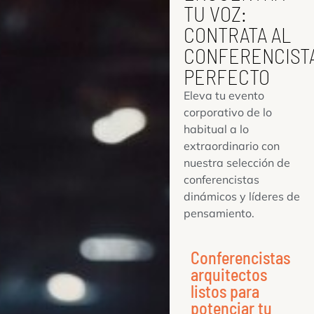
TU VOZ:
CONTRATA AL
CONFERENCIST
PERFECTO
Eleva tu evento
corporativo de lo
habitual a lo
extraordinario con
nuestra selección de
conferencistas
dinámicos y líderes de
pensamiento.
Conferencistas
arquitectos
listos para
potenciar tu