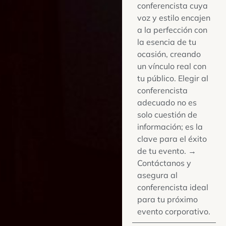
conferencista cuya
voz y estilo encajen
a la perfección con
la esencia de tu
ocasión, creando
un vínculo real con
tu público. Elegir al
conferencista
adecuado no es
solo cuestión de
información; es la
clave para el éxito
de tu evento. →
Contáctanos y
asegura al
conferencista ideal
para tu próximo
evento corporativo.