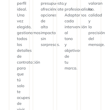
perfil
presupuesto,
y
valoran
ideal.
ofreciéndote
profesionalismo.
la
Una
opciones
Adaptamos
calidad
vez
de
cada
y
elegido,
alto
intervención
la
gestionamos
impacto
al
precisión
todos
sin
tono
del
los
sorpresas.
y
mensaje.
detalles
objetivos
de
de
contratación
tu
para
marca.
que
tú
solo
te
ocupes
de
vivir