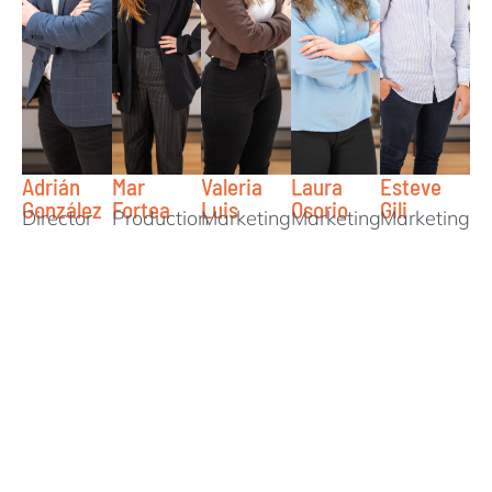
Adrián
Mar
Valeria
Laura
Esteve
González
Fortea
Luis
Osorio
Gili
Director
Production
Marketing
Marketing
Marketing