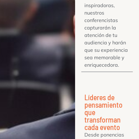
inspiradoras,
nuestros
conferencistas
capturarán la
atención de tu
audiencia y harán
que su experiencia
sea memorable y
enriquecedora.
Líderes de
pensamiento
que
transforman
cada evento
Desde ponencias