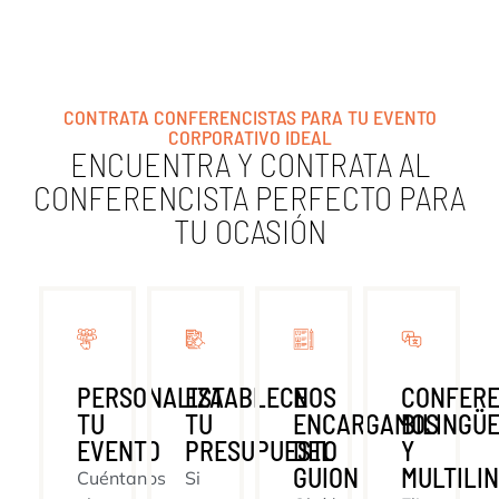
CONTRATA CONFERENCISTAS PARA TU EVENTO
CORPORATIVO IDEAL
ENCUENTRA Y CONTRATA AL
CONFERENCISTA PERFECTO PARA
TU OCASIÓN
PERSONALIZA
ESTABLECE
NOS
CONFERE
TU
TU
ENCARGAMOS
BILINGÜ
EVENTO
PRESUPUESTO
DEL
Y
GUION
MULTILI
Cuéntanos
Si