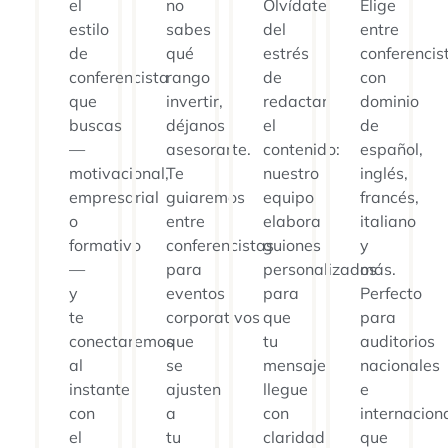
el
no
Olvídate
Elige
estilo
sabes
del
entre
de
qué
estrés
conferencis
conferencista
rango
de
con
que
invertir,
redactar
dominio
buscas
déjanos
el
de
—
asesorarte.
contenido:
español,
motivacional,
Te
nuestro
inglés,
empresarial
guiaremos
equipo
francés,
o
entre
elabora
italiano
formativo
conferencistas
guiones
y
—
para
personalizados
más.
y
eventos
para
Perfecto
te
corporativos
que
para
conectaremos
que
tu
auditorios
al
se
mensaje
nacionales
instante
ajusten
llegue
e
con
a
con
internacion
el
tu
claridad
que